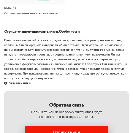
NMA-02
Отрицательные менисковые линзы
Отрицательные менисковые линзы. Особенности
Линза - это оптический элемент с двумя поверхностями, которые преломляют свет,
сделанный из однородного материала, обычно стекла. Отрицательные менисковые
линзы состоят из двух изогнутых поверхностей: вогнутой и выпуклой. Радиус кривизны
выпуклой поверхности превышает радиус кривизны вогнутой поверхности. Линзы
такого типа обычно применяются для различных задач, включая расширение луча,
увеличение фокусного расстояния или снижение числовой апертуры. Для минимизации
сферических аберраций необходимо, чтобы световой пучок проходил через выпуклую
поверхность. При использовании линзы для коллимации сходящегося пучка, луч должен
попадать на вогнутую поверхность.
Развернуть статью
Характеристики
Материал
. Линзы изготавливаются из стекла H-
Обратная связь
K9L, которое принадлежит к группе натриево-
силикатных стекол. Этот материал
Напишите нам через форму сайта, ответ будет
характеризуется невысоким показателем
направлен на ваш адрес эл. почты:
преломления, что обеспечивает эффективное
фокусирование света, а также имеет высокие
Написать нам