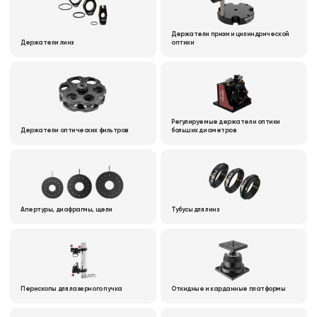
Держатели призм и цилиндрической
Держатели линз
оптики
Регулируемые держатели оптики
Держатели оптических фильтров
больших диаметров
Апертуры, диафрагмы, щели
Тубусы для линз
Перископы для лазерного пучка
Откидные и карданные платформы