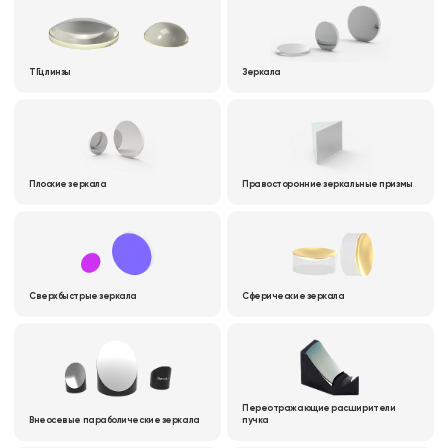
ТГц линзы
Зеркала
Плоские зеркала
Правосторонние зеркальные призмы
Сверхбыстрые зеркала
Сферические зеркала
Переотражающие расширители
Внеосевые параболические зеркала
пучка