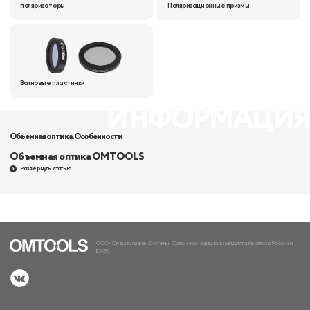
поляризаторы
Поляризационные призмы
Волновые пластинки
ИНФОРМАЦИ
Объемная оптика. Особенности
Объемная оптика OMTOOLS
Развернуть статью
Оптика, используемая для преломления, отражения и передачи световых пучков, то
есть преобразующая направление света в трехмерном пространстве, называется
объемной
. В зависимости от поставленной задачи, может быть выбрана компонента
оптической системы, отвечающая размерным ограничениям, свойствам материала в
среде, выполняющая определенную функцию. Именно в соответствии с выполняемой
функцией, оптика распределена по подразделам для упрощения поиска.
ООО «Специальные Системы. Фотоника» официальный дистрибьютор в России и
ЕАЭС
Линзы
- уменьшение влияния искажений на
работу оптической системы.
Зеркала
и
призмы
- коррекция хода, преломления