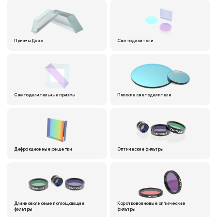
Призмы Дове
Светоделители
Светоделительные призмы
Плоские светоделители
Дифракционные решетки
Оптические фильтры
Длинноволновые поглощающие
Коротковолновые оптические
фильтры
фильтры