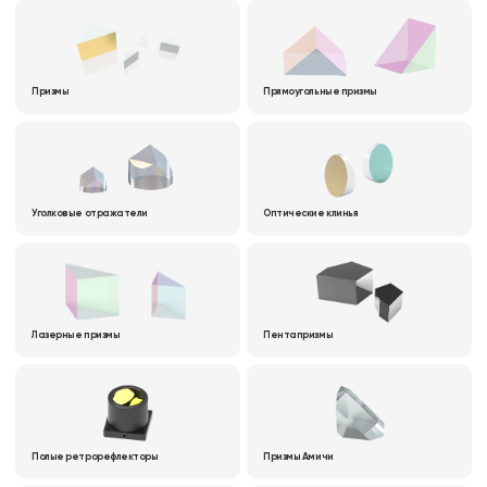
Призмы
Прямоугольные призмы
Уголковые отражатели
Оптические клинья
Лазерные призмы
Пентапризмы
Полые ретрорефлекторы
Призмы Амичи