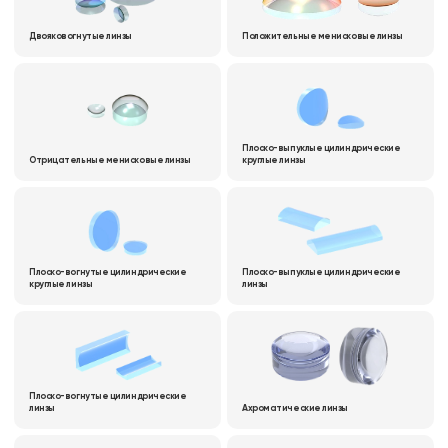
Двояковогнутые линзы
Положительные менисковые линзы
Плоско-выпуклые цилиндрические
Отрицательные менисковые линзы
круглые линзы
Плоско-вогнутые цилиндрические
Плоско-выпуклые цилиндрические
круглые линзы
линзы
Плоско-вогнутые цилиндрические
линзы
Ахроматические линзы