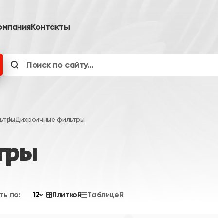
омпания
Контакты
ьтры
Дихроичные фильтры
тры
ть по:
12
Плиткой
Таблицей