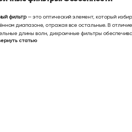
ный фильтр
— это оптический элемент, который изби
нном диапазоне, отражая все остальные. В отличи
льные длины волн, дихроичные фильтры обеспечива
вернуть статью
тры состоят из многослойной структуры, где на сте
ические плёнки с различными показателями преломл
ренционные эффекты, позволяющие точно разделять 
ностям дихроичных фильтров можно отнести возможн
ности, например, лазерами. Они идеально подходят
, как машинное зрение, спектроскопия и цифровая в
ния OMTOOLS предлагает линейку коро
чных фильтров, для которых характерн