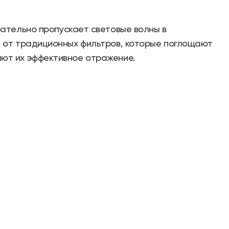
рательно пропускает световые волны в
е от традиционных фильтров, которые поглощают
ют их эффективное отражение.
кло или другую прозрачную основу нанесены
ения. В результате этого создаются
свет на отдельные спектральные компоненты.
ость использования с источниками света высокой
 для применения в таких высокотехнологичных
изуализация.
тковолновых и длинноволновых
ы: