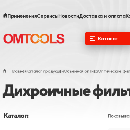
Применения
Сервисы
Новости
Доставка и оплата
К
Каталог
ООО «Специальные Системы. Фотоника»
официальный дистрибьютор в России и
ЕАЭС
Главная
Каталог продукции
Объемная оптика
Оптические фил
Дихроичные филь
Каталог:
Показыва