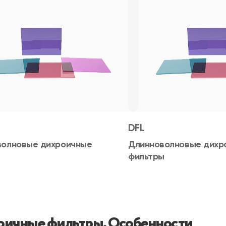
DFL
волновые дихроичные
Длинноволновые дихр
фильтры
ичные фильтры. Особенности