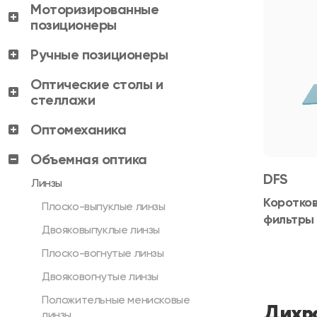
Моторизированные
позиционеры
Ручные позиционеры
Оптические столы и
стеллажи
Оптомеханика
Объемная оптика
DFS
Линзы
Коротко
Плоско-выпуклые линзы
фильтры
Двояковыпуклые линзы
Плоско-вогнутые линзы
Двояковогнутые линзы
Положительные менисковые
Дихро
линзы