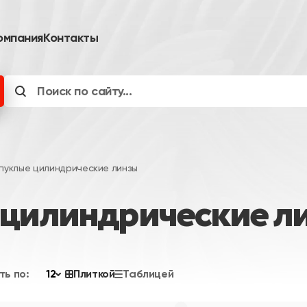
омпания
Контакты
пуклые цилиндрические линзы
цилиндрические л
ть по:
12
Плиткой
Таблицей