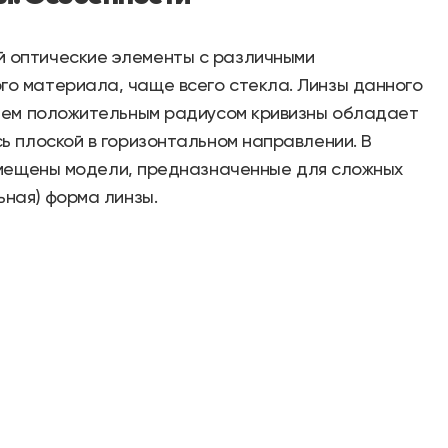
й оптические элементы с различными
го материала, чаще всего стекла. Линзы данного
 чем положительным радиусом кривизны обладает
ь плоской в горизонтальном направлении. В
змещены модели, предназначенные для сложных
ьная) форма линзы.
асстояния или снижения числовой апертуры. Для
к проходил через выпуклую поверхность линзы.
 луч должен попадать на плоскую поверхность.
, который относится к группе
тся невысоким показателем