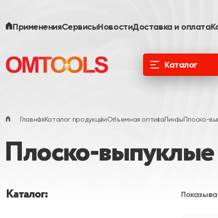
Применения
Сервисы
Новости
Доставка и оплата
К
Каталог
ООО «Специальные Системы. Фотоника»
официальный дистрибьютор в России и
ЕАЭС
Главная
Каталог продукции
Объемная оптика
Линзы
Плоско-вы
Плоско-выпуклые 
Каталог:
Показыва