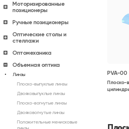
Моторизированные
позиционеры
Ручные позиционеры
Оптические столы и
стеллажи
Оптомеханика
Объемная оптика
PVA-00
Линзы
Плоско-
Плоско-выпуклые линзы
цилиндр
Двояковыпуклые линзы
Плоско-вогнутые линзы
Двояковогнутые линзы
Положительные менисковые
Плоск
линзы