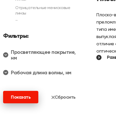
Отрицательные менисковые
линзы
Плоско-
Плоско-выпуклые
преломля
цилиндрические круглые линзы
типа име
Фильтры:
Плоско-вогнутые
выпуклая
цилиндрические круглые линзы
отличие
Плоско-выпуклые
оптическ
Просветляющее покрытие,
цилиндрические линзы
Раз
нм
Использу
Плоско-вогнутые
цилиндрические линзы
минимиза
Рабочая длина волны, нм
Ахроматические линзы
При испо
ТГц линзы
Харак
Зеркала
Показать
Сбросить
Плоские зеркала
М
Правосторонние зеркальные
на