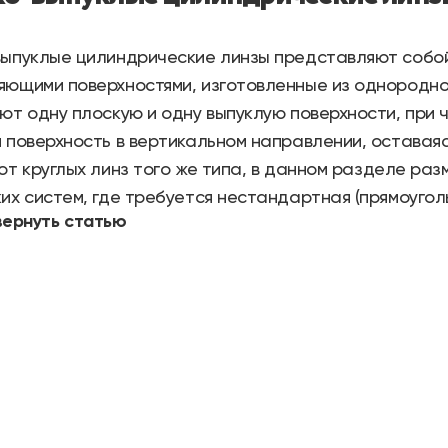
выпуклые цилиндрические линзы представляют собо
ющими поверхностями, изготовленные из однородно
ют одну плоскую и одну выпуклую поверхности, при
 поверхность в вертикальном направлении, оставаяс
 от
круглых
линз того же типа, в данном разделе ра
их систем, где требуется нестандартная (прямоугол
вернуть статью
ются для расширения луча, увеличения фокусного р
ции сферических аберраций необходимо, чтобы пучо
льзовании линзы для коллимации сходящегося пучка,
теристики
атериал
. Линзы изготавливаются из материала H-K9L
триево-силикатных стекол. Этот материал отличае