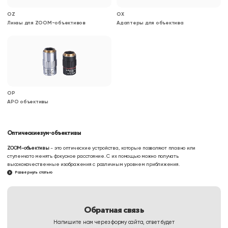
OZ
OX
Линзы для ZOOM-объективов
Адаптеры для объектива
OP
APO объективы
Оптические зум-объективы
ZOOM-объективы
- это оптические устройства, которые позволяют плавно или
ступенчато менять фокусное расстояние. С их помощью можно получать
высококачественные изображения с различным уровнем приближения.
Развернуть статью
Такие объективы универсальны, так как они позволяют регулировать фокус, диафрагму и
настройки зума в зависимости от поля зрения (FOV) и глубины резкости (DOF). Благодаря
этому ZOOM-объективы находят применение в разных отраслях – от промышленного
производства до научных исследований.
Обратная связь
Они могут быть полезны в оптических экспериментах, например, для создания
Напишите нам через форму сайта, ответ будет