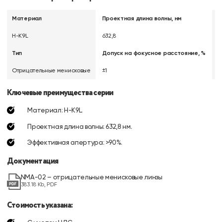
Материал
Проектная длина волны, нм
Д
H-K9L
632,8
+0
Тип
Допуск на фокусное расстояние, %
Д
Отрицательные менисковые
±1
±
Ключевые преимущества серии
Материал: H-K9L.
Проектная длина волны: 632,8 нм.
Эффективная апертура: >90%.
Документация
NMA-02 – отрицательные менисковые линзы
383.18 Kb, PDF
Стоимость указана: