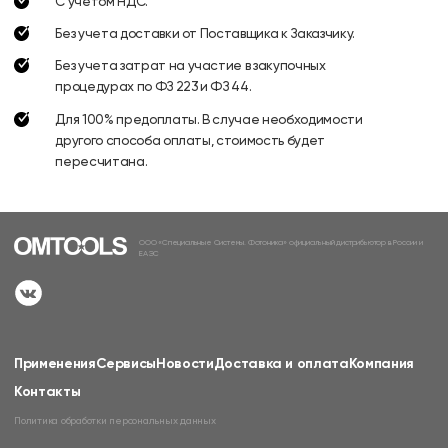
С учетом НДС.
Без учета доставки от Поставщика к Заказчику.
Без учета затрат на участие в закупочных
процедурах по ФЗ 223 и ФЗ 44.
Для 100% предоплаты. В случае необходимости
другого способа оплаты, стоимость будет
пересчитана.
ООО «Специальные Системы. Фотоника» официальный дистрибьютор в России и
ЕАЭС
Применения
Сервисы
Новости
Доставка и оплата
Компания
Контакты
Политика обработки персональных данных