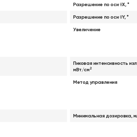
Разрешение по оси θX, °
Разрешение по оси θY, °
Увеличение
Пиковая интенсивность изл
2
мВт/см
Метод управления
Минимальная дозировка, м