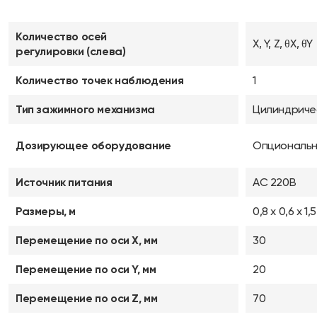
Количество осей
X, Y, Z, θX, θY
регулировки (слева)
Количество точек наблюдения
1
Тип зажимного механизма
Цилиндриче
Дозирующее оборудование
Опциональ
Источник питания
AC 220В
Размеры, м
0,8 х 0,6 х 1,5
Перемещение по оси X, мм
30
Перемещение по оси Y, мм
20
Перемещение по оси Z, мм
70