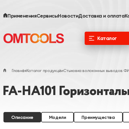
Применения
Сервисы
Новости
Доставка и оплата
К
Каталог
ООО «Специальные Системы. Фотоника»
официальный дистрибьютор в России и
ЕАЭС
Главная
Каталог продукции
Стыковка волоконных выводов Ф
FA-HA101 Горизонталь
Описание
Модели
Преимущества