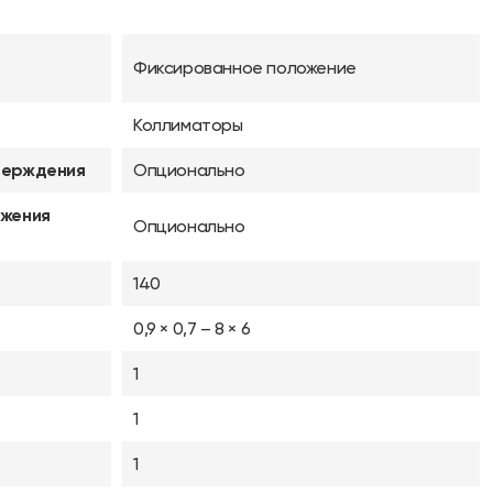
Фиксированное положение
Коллиматоры
верждения
Опционально
ужения
Опционально
140
0,9 × 0,7 – 8 × 6
1
1
1