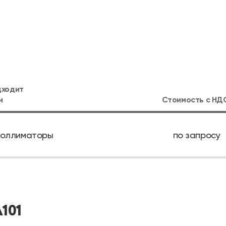
дходит
и
Стоимость с
НД
коллиматоры
по запросу
101