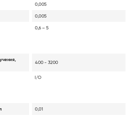
0,005
0,005
0,6 – 5
учения,
400 - 3200
I/O
л
0,01