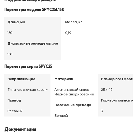
Параметры модели SPYС25L150
Длина, мм
Масса, кг
150
0,19
Диапазон перемещения, мм
130
Параметры серии SPYC25
Направляющие
Материал
Размер платформы,
Типа «ласточкин хвост»
Алюминиевый сплав
25 х 42
Черное анодирование
Привод
Горизонтальная наг
Положение привода
Реечный
3
Боковой
Документация