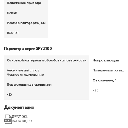
Положение привода
Левый
Размер платформы, мм
100х100
Параметры серии SPYZ100
Основной материал и обработка поверхности
Направляющая
Алюминиевый сплав
Поперечная роликов
Черное анодирование
Отклонение, “
Параллелизм движения, пм
<25
<10
Документация
SPYZ100L
143.87 Kb, PDF