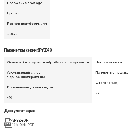
Положение привода
Правый
Размер платформы, мм
40х40
Параметры серии SPYZ40
Основной материал и обработка поверхности
Направляющая
Алюминиевый сплав
Поперечная роликов
Черное анодирование
Отклонение, “
Параллелизм движения, пм
<25
<10
Документация
SPYZ40R
146.10 Kb, PDF