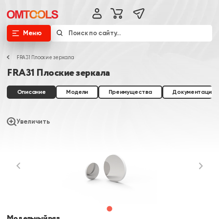
Меню
FRA31 Плоские зеркала
FRA31 Плоские зеркала
Описание
Модели
Преимущества
Документация
Увеличить
Модельный ряд