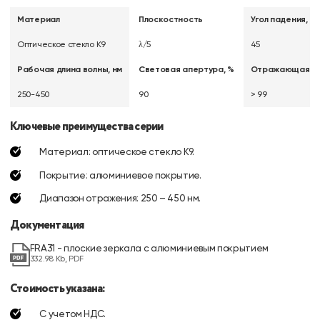
Материал
Плоскостность
Угол падения, °
Оптическое стекло K9
λ/5
45
Рабочая длина волны, нм
Световая апертура, %
Отражающая сп
250-450
90
> 99
Ключевые преимущества серии
Материал: оптическое стекло K9.
Покрытие: алюминиевое покрытие.
Диапазон отражения: 250 – 450 нм.
Документация
FRA31 - плоские зеркала с алюминиевым покрытием
332.98 Kb, PDF
Стоимость указана:
С учетом НДС.