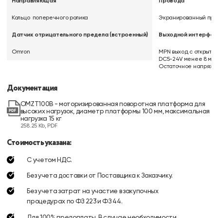
Направляющая
Провода
Кольцо поперечного ролика
Экранированный про
Датчик отрицательного предела (встроенный)
Выходной интерфей
Omron
MPN выход с открытым
DC5-24V менее 8 мА
Остаточное напряжен
Документация
OMZT100B - моторизированная поворотная платформа для
высоких нагрузок, диаметр платформы 100 мм, максимальная
нагрузка 15 кг
258.25 Kb, PDF
Стоимость указана:
С учетом НДС.
Без учета доставки от Поставщика к Заказчику.
Без учета затрат на участие в закупочных
процедурах по ФЗ 223 и ФЗ 44.
Для 100% предоплаты. В случае необходимости