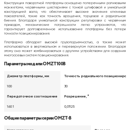
Конструкция поворотной платформы оснащена поперечными роликовыми
манжетами, червячными шестернями с тонкой шлифовкой и уникальной
конструкцией вала, что обеспечивает высокие значения ключевых
показателей, такие как точность вращения, торцевое и радиальное
биения. Благодаря уникальной конструкции регулировки с червячным
приводом, механические погрешности легко устраняются, что
гарантирует долговременное использование платформы без потери
точности позиционирования.
Платформа обладает высокой грузоподъемностью, а также может
использоваться в вертикальном и перевернутом положении. Благодаря
этому она может комбинироваться с другими устройствами для создания
многоосевых систем позиционирования.
Параметры модели OMZT100B
Диаметр платформы, мм
Точность радиального позиционирова
100
30
Передаточное соотношение
Разрешение, °
160:1
0,01125
Общие параметры серии OMZT-B