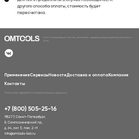
другого способа оплаты, стоимость будет
пересчитана.
ООО «Специальные Системы. Фотоника» официальный дистрибьютор в России и
ЕАЭС
Применения
Сервисы
Новости
Доставка и оплата
Компания
Контакты
Политика обработки персональных данных
+7 (800) 505-25-16
195277, Санкт-Петербург,
Б. Сампсониевский пр.,
д. 64, лит. Е, пом. 2-Н
info@omtools-lab.ru