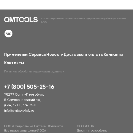
ООО «Специальные Системы. Фотоника» официальный дистрибьютор в России и
ЕАЭС
Применения
Сервисы
Новости
Доставка и оплата
Компания
Контакты
Политика обработки персональных данных
+7 (800) 505-25-16
195277, Санкт-Петербург,
Б. Сампсониевский пр.,
д. 64, лит. Е, пом. 2-Н
info@omtools-lab.ru
ООО «Специальные Системы. Фотоника»
ООО «СТЕК»
Все права защищены © 2026
Дизайн и разработка