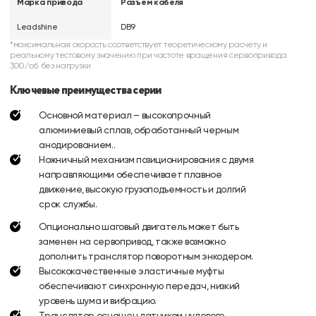
Марка привода
Разъем кабеля
Leadshine
DB9
*максимальная скорость соответствует теоретическому расчету и
реальному тестовому значению при частоте вращения сервопривода
300/об. без нагрузки
Ключевые преимущества серии
Основной материал – высокопрочный
алюминиевый сплав, обработанный черным
анодированием..
Ножничный механизм позиционирования с двумя
направляющими обеспечивает плавное
движение, высокую грузоподъемность и долгий
срок службы.
Опционально шаговый двигатель может быть
заменен на сервопривод, также возможно
дополнить транслятор поворотным энкодером.
Высококачественные эластичные муфты
обеспечивают синхронную передач, низкий
уровень шума и вибрацию.
Транслятор оснащен датчиком нулевого