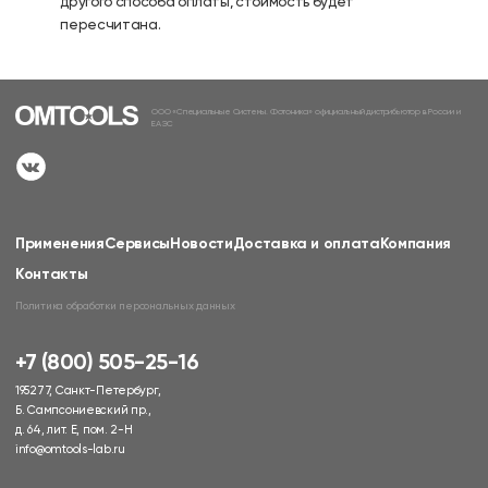
другого способа оплаты, стоимость будет
пересчитана.
ООО «Специальные Системы. Фотоника» официальный дистрибьютор в России и
ЕАЭС
Применения
Сервисы
Новости
Доставка и оплата
Компания
Контакты
Политика обработки персональных данных
+7 (800) 505-25-16
195277, Санкт-Петербург,
Б. Сампсониевский пр.,
д. 64, лит. Е, пом. 2-Н
info@omtools-lab.ru