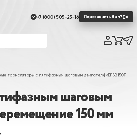
+7 (800) 505-25-16
Перезвонить Вам?
ные трансляторы с пятифазным шаговым двигателем
EPSB150F
ятифазным шаговым
перемещение 150 мм
*