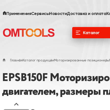
Применения
Сервисы
Новости
Доставка и оплата
К
Каталог
ООО «Специальные Системы. Фотоника»
официальный дистрибьютор в России и
ЕАЭС
Главная
Каталог продукции
Моторизированные позиционеры
EPSB150F Моторизиро
двигателем, размеры 