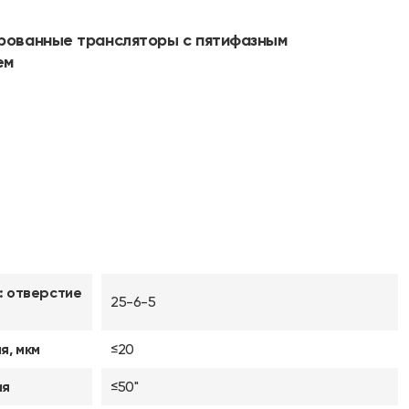
рованные трансляторы с пятифазным
ем
: отверстие
25-6-5
я, мкм
≤20
ия
≤50"