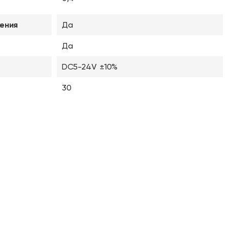
ения
Да
Да
DC5-24V ±10%
30