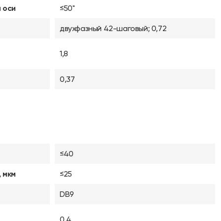
 оси
≤50"
двухфазный 42-шаговый; 0,72
1,8
0,37
≤40
 мкм
≤25
DB9
0,4