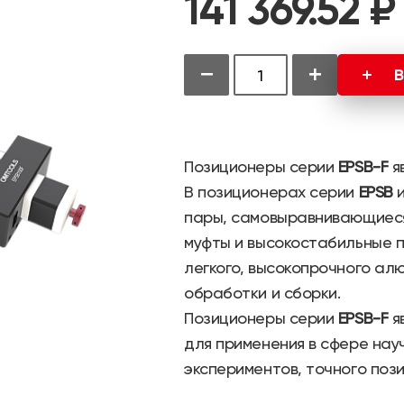
141 369.52 ₽
−
+
В
Позиционеры серии
EPSB-F
я
В позиционерах серии
EPSB
и
пары, самовыравнивающиес
муфты и высокостабильные п
легкого, высокопрочного ал
обработки и сборки.
Позиционеры серии
EPSB-F
я
для применения в сфере нау
экспериментов, точного поз