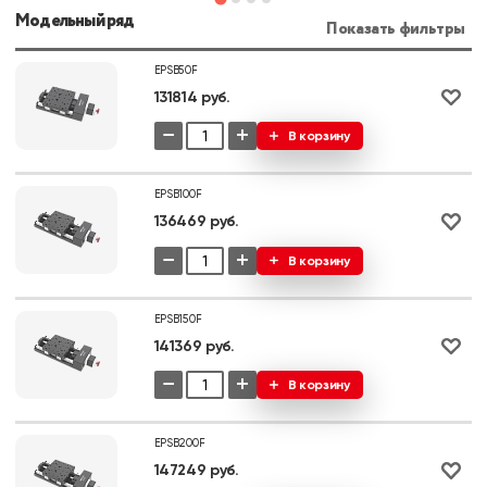
Модельный ряд
Показать фильтры
EPSB50F
131814 руб.
−
+
В корзину
EPSB100F
136469 руб.
−
+
В корзину
EPSB150F
141369 руб.
−
+
В корзину
EPSB200F
147249 руб.