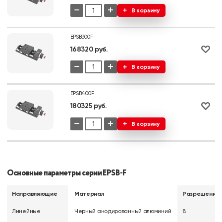
−
+
В корзину
EPSB300F
168320 руб.
−
+
В корзину
EPSB400F
180325 руб.
−
+
В корзину
Основные параметры серии EPSB-F
Направляющие
Материал
Разрешение,
Линейные
Черный анодированный алюминий
8