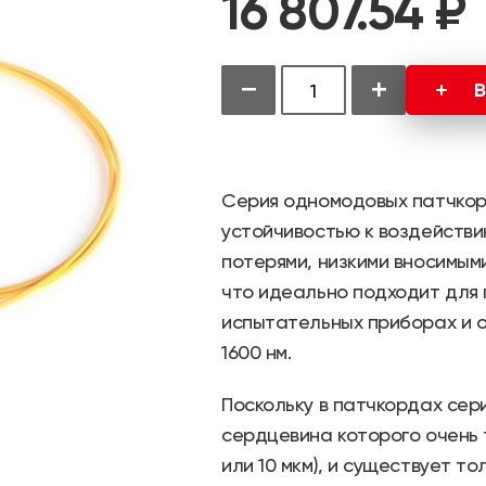
16 807.54 ₽
−
+
В
Серия одномодовых патчко
устойчивостью к воздейств
потерями, низкими вносимым
что идеально подходит для 
испытательных приборах и о
1600 нм.
Поскольку в патчкордах сер
сердцевина которого очень 
или 10 мкм), и существует т