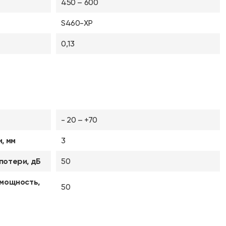
450 – 600
S460-XP
0,13
- 20 – +70
, мм
3
потери, дБ
50
 мощность,
50