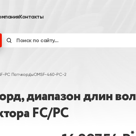
омпания
Контакты
F-PC Патчкорды
OMSF-460-PC-2
д, диапазон длин волн
ектора FC/PC
*