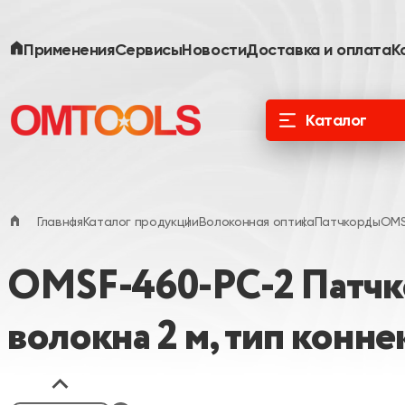
Применения
Сервисы
Новости
Доставка и оплата
К
Каталог
ООО «Специальные Системы. Фотоника»
официальный дистрибьютор в России и
ЕАЭС
Главная
Каталог продукции
Волоконная оптика
Патчкорды
OMS
OMSF-460-PC-2 Патчкор
волокна 2 м, тип конн