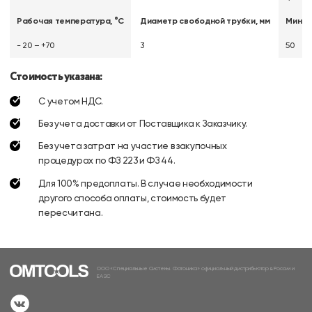
Рабочая температура, °C
Диаметр свободной трубки, мм
Миним
- 20 – +70
3
50
Стоимость указана:
С учетом НДС.
Без учета доставки от Поставщика к Заказчику.
Без учета затрат на участие в закупочных
процедурах по ФЗ 223 и ФЗ 44.
Для 100% предоплаты. В случае необходимости
другого способа оплаты, стоимость будет
пересчитана.
ООО «Специальные Системы. Фотоника» официальный дистрибьютор в России и
ЕАЭС