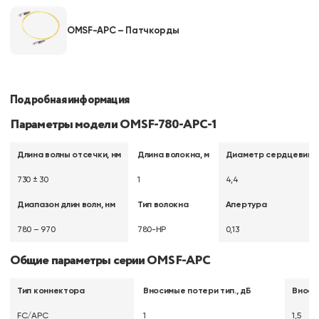
OMSF-APC – Патчкорды
Подробная информация
Параметры модели OMSF-780-APC-1
Длина волны отсечки, нм
Длина волокна, м
Диаметр сердцевины 
730 ± 30
1
4,4
Диапазон длин волн, нм
Тип волокна
Апертура
780 – 970
780-HP
0,13
Общие параметры серии OMSF-APC
Тип коннектора
Вносимые потери тип., дБ
Вноси
FC/APC
1
1,5