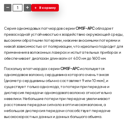
−
+
В корзину
Серия одномодовых патчкордов серии
OMSF-APC
обладает
превосходной устойчивостью к воздействию окружающей среды,
высокими обратными потерями, низкими вносимыми потерями и
низкой зависимостью от поляризации, что идеально подходит для
применения в волоконных лазерах и испытательных приборах и
обеспечивает диапазон длин волн от 400 нм до 1600 нм.
Поскольку в патчкордах серии
OMSF-APC
используется
одномодовое волокно, сердцевина которого очень тонкая
(диаметр сердцевины обычно составляет 9 или 10 мкм), и
существует только одна мода, то потери при передаче и
дисперсия передачи одномодового волокна относительно
невелики. Небольшие потери при передаче увеличивают
расстояние передачи сигнала в оптическом волокне, а
небольшая дисперсия передачи способствует передаче
высокоскоростных данных и данных большого объема.