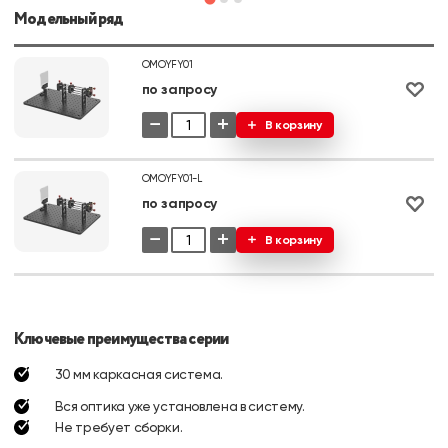
Модельный ряд
OMOYFY01
по запросу
−
+
В корзину
OMOYFY01-L
по запросу
−
+
В корзину
Ключевые преимущества серии
30 мм каркасная система.
Вся оптика уже установлена в систему.
Не требует сборки.