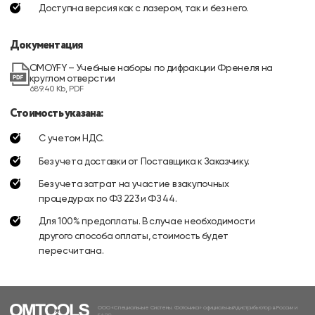
Доступна версия как с лазером, так и без него.
Документация
OMOYFY – Учебные наборы по дифракции Френеля на
круглом отверстии
689.40 Kb, PDF
Стоимость указана:
С учетом НДС.
Без учета доставки от Поставщика к Заказчику.
Без учета затрат на участие в закупочных
процедурах по ФЗ 223 и ФЗ 44.
Для 100% предоплаты. В случае необходимости
другого способа оплаты, стоимость будет
пересчитана.
ООО «Специальные Системы. Фотоника» официальный дистрибьютор в России и