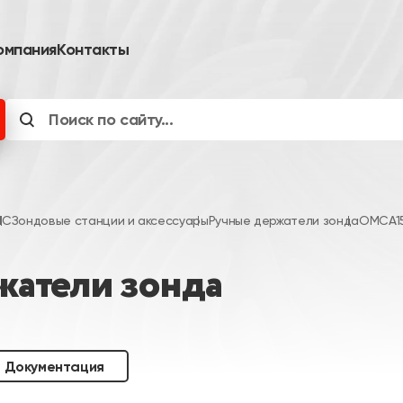
омпания
Контакты
ИС
Зондовые станции и аксессуары
Ручные держатели зонда
OMCA15
атели зонда
Документация