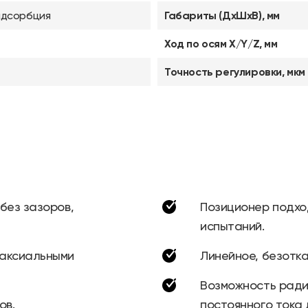
адсорбция
Габариты (ДхШхВ), мм
Ход по осям X/Y/Z, мм
Точность регулировки, мкм
без зазоров,
Позиционер подхо
испытаний.
иаксиальными
Линейное, безотк
Возможность ради
ов.
постоянного тока д