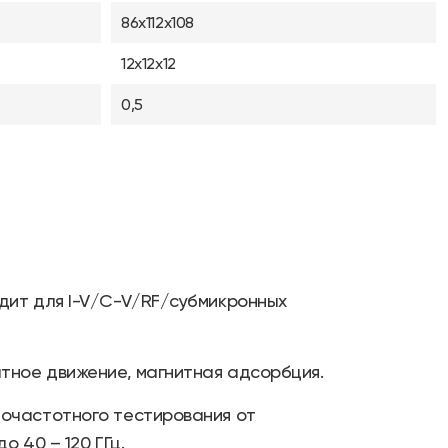
86х112х108
12х12х12
0,5
дит для I-V/C-V/RF/субмикронных
атное движение, магнитная адсорбция.
очастотного тестирования от
о 40 – 120 ГГц.