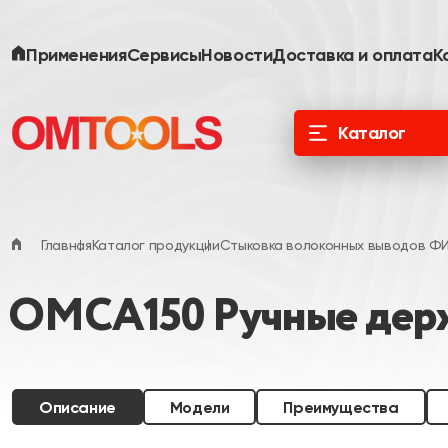
Применения
Сервисы
Новости
Доставка и оплата
К
Каталог
ООО «Специальные Системы. Фотоника»
официальный дистрибьютор в России и
ЕАЭС
Главная
Каталог продукции
Стыковка волоконных выводов Ф
OMCA150 Ручные держ
Описание
Модели
Преимущества