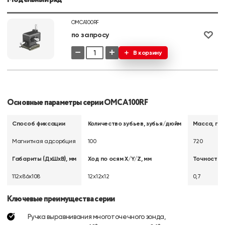
OMCA100RF
по запросу
−
+
В корзину
Основные параметры серии OMCA100RF
Способ фиксации
Количество зубьев, зубья/дюйм
Масса, г
Магнитная адсорбция
100
720
Габариты (ДхШхВ), мм
Ход по осям X/Y/Z, мм
Точность р
112х86х108
12х12х12
0,7
Ключевые преимущества серии
Ручка выравнивания многоточечного зонда,