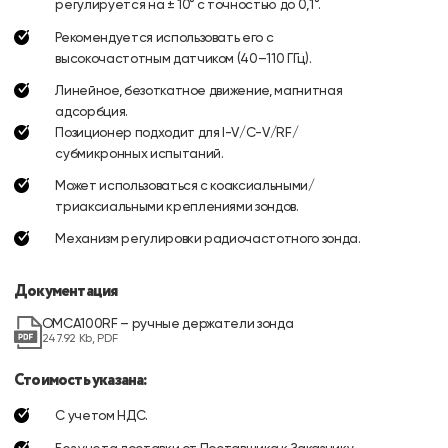
регулируется на ± 10° с точностью до 0,1°.
Рекомендуется использовать его с
высокочастотным датчиком (40–110 ГГц).
Линейное, безоткатное движение, магнитная
адсорбция.
Позиционер подходит для I-V/C-V/RF/
субмикронных испытаний.
Может использоваться с коаксиальными/
триаксиальными креплениями зондов.
Механизм регулировки радиочастотного зонда.
Документация
OMCA100RF – ручные держатели зонда
247.92 Kb, PDF
Стоимость указана:
С учетом НДС.
Без учета доставки от Поставщика к Заказчику.