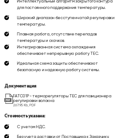
Интеллектуальный алгоритм закрытого контура
для постоянного поддержания температуры.
Широкий диапазон бесступенчатой регулировки
температуры.
Плавная работа, отсутствие перепадов
температуры и скачков.
Интегрированная система охлаждения
обеспечивает непрерывную работу TEC.
Идеальная схема защиты обеспечивают
безопасную и надежную работу системы.
Документация
FATC01P - терморегуляторы TEC для позиционера
регулировки волокна
267.95 Kb, PDF
Стоимость указана:
С учетом НДС.
Без учета доставки от Поставщика к Заказчику.