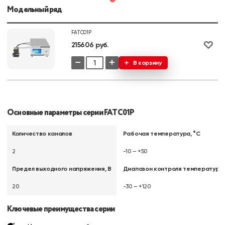
Модельный ряд
FATC01P
215606 руб.
−
+
В корзину
Основные параметры серии FATC01P
Количество каналов
Рабочая температура, °C
2
-10 – +50
Предел выходного напряжения, В
Диапазон контроля температуры,
20
-30 – +120
Ключевые преимущества серии