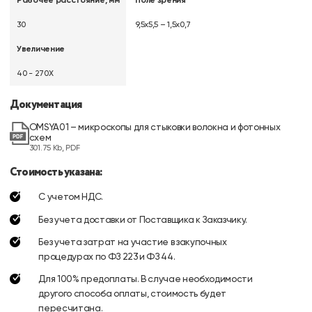
Рабочее расстояние, мм
Поле зрения
30
9,5х5,5 – 1,5х0,7
Увеличение
40 - 270Х
Документация
OMSYA01 – микроскопы для стыковки волокна и фотонных
схем
301.75 Kb, PDF
Стоимость указана:
С учетом НДС.
Без учета доставки от Поставщика к Заказчику.
Без учета затрат на участие в закупочных
процедурах по ФЗ 223 и ФЗ 44.
Для 100% предоплаты. В случае необходимости
другого способа оплаты, стоимость будет
пересчитана.