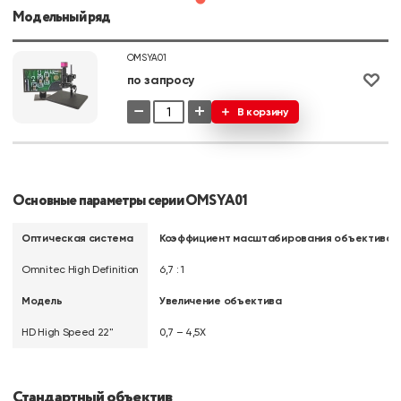
Модельный ряд
OMSYA01
по запросу
−
+
В корзину
Основные параметры серии OMSYA01
Оптическая система
Коэффициент масштабирования объектива
Omnitec High Definition
6,7 : 1
Модель
Увеличение объектива
HD High Speed 22"
0,7 – 4,5X
Стандартный объектив