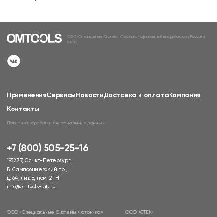
ООО «Специальные Системы. Фотоника» официальный дистрибьютор в России и
ЕАЭС
Применения
Сервисы
Новости
Доставка и оплата
Компания
Контакты
Политика обработки персональных данных
+7 (800) 505-25-16
195277, Санкт-Петербург,
Б. Сампсониевский пр.,
д. 64, лит. Е, пом. 2-Н
info@omtools-lab.ru
ООО «Специальные Системы. Фотоника»
ООО «СТЕК»