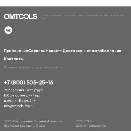
ООО «Специальные Системы. Фотоника» официальный дистрибьютор в России и
ЕАЭС
Применения
Сервисы
Новости
Доставка и оплата
Компания
Контакты
Политика обработки персональных данных
+7 (800) 505-25-16
195277, Санкт-Петербург,
Б. Сампсониевский пр.,
д. 64, лит. Е, пом. 2-Н
info@omtools-lab.ru
ООО «Специальные Системы. Фотоника»
ООО «СТЕК»
Все права защищены © 2026
Дизайн и разработка