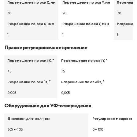
Перемещение по оси X, мм
Перемещение по оси Y, мм
Перемещени
30
20
70
Разрешение по оси X, мкм
Разрешение по оси Y, мкм
Разрешение
1
1
1
Правое регулировочное крепление
Перемещение по оси θX, °
Перемещение по оси θY, °
±5
±5
Разрешение по оси θX, °
Разрешение по оси θY, °
0,005
0,005
Оборудование для УФ-отверждения
Диапазон длин волн, нм
Регулировка мощности,
365 - 405
0 - 100