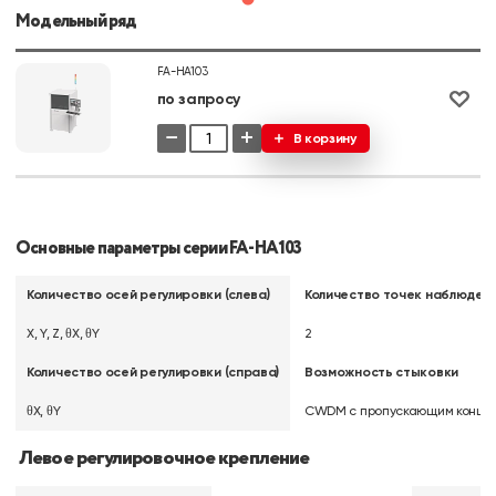
Модельный ряд
FA-HA103
по запросу
−
+
В корзину
Основные параметры серии FA-HA103
Количество осей регулировки (слева)
Количество точек наблюден
X, Y, Z, θX, θY
2
Количество осей регулировки (справа)
Возможность стыковки
θX, θY
CWDM с пропускающим концо
Левое регулировочное крепление