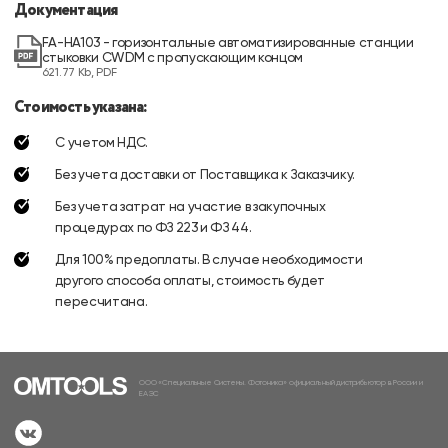
Документация
FA-HA103 - горизонтальные автоматизированные станции
стыковки CWDM с пропускающим концом
621.77 Kb, PDF
Стоимость указана:
С учетом НДС.
Без учета доставки от Поставщика к Заказчику.
Без учета затрат на участие в закупочных
процедурах по ФЗ 223 и ФЗ 44.
Для 100% предоплаты. В случае необходимости
другого способа оплаты, стоимость будет
пересчитана.
ООО «Специальные Системы. Фотоника» официальный дистрибьютор в России и
ЕАЭС