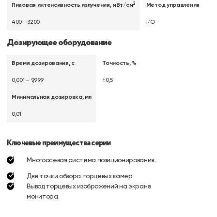
2
Пиковая интенсивность излучения, мВт/см
Метод управления
400 - 3200
I/O
Дозирующее оборудование
Время дозирования, с
Точность, %
0,001 – 9,999
±0,5
Минимальная дозировка, мл
0,01
Ключевые преимущества серии
Многоосевая система позиционирования.
Две точки обзора торцевых камер.
Вывод торцевых изображений на экране
монитора.