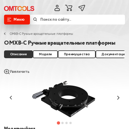
Меню
OMXB-C Ручные вращательные платформы
OMXB-C Ручные вращательные платформы
Описание
Модели
Преимущества
Документация
Увеличить
Модельный ряд