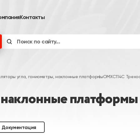
омпания
Контакты
сляторы угла, гониометры, наклонные платформы
OMXC114C Трехо
 наклонные платформы
Документация