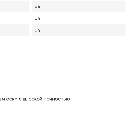
±4
±4
±4
ем осям с высокой точностью.