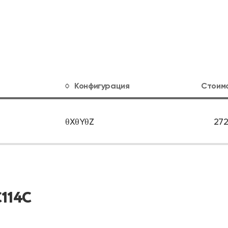
Конфигурация
Стоим
θXθYθZ
272
C114C