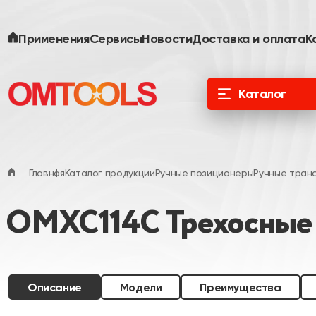
Применения
Сервисы
Новости
Доставка и оплата
К
Каталог
ООО «Специальные Системы. Фотоника»
официальный дистрибьютор в России и
ЕАЭС
Главная
Каталог продукции
Ручные позиционеры
Ручные тран
OMXC114C Трехосные
Описание
Модели
Преимущества