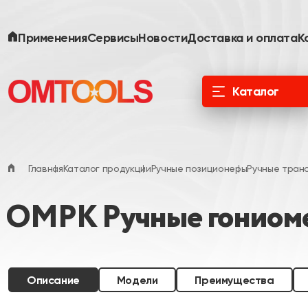
Применения
Сервисы
Новости
Доставка и оплата
К
Каталог
ООО «Специальные Системы. Фотоника»
официальный дистрибьютор в России и
ЕАЭС
Главная
Каталог продукции
Ручные позиционеры
Ручные тран
OMPK Ручные гониом
Описание
Модели
Преимущества