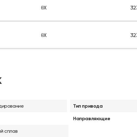
θX
32
θX
32
K
дирование
Тип привода
Направляющие
й сплав