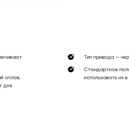
печивают
Тип привода — чер
Стандартное поло
й сплав,
использовать их в
т для