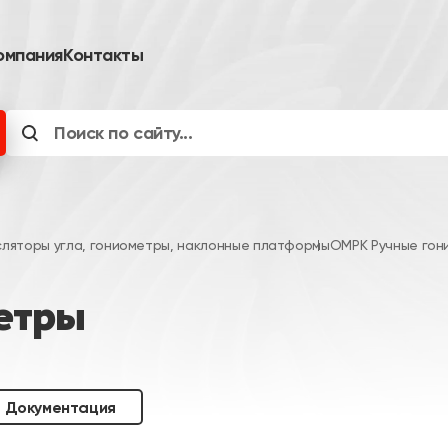
омпания
Контакты
сляторы угла, гониометры, наклонные платформы
OMPK Ручные гон
етры
Документация