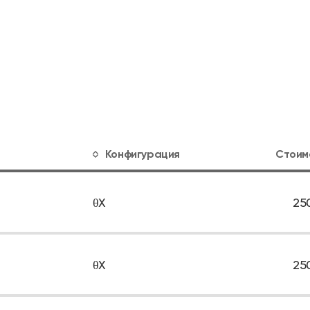
Конфигурация
Стоим
θX
25
θX
25