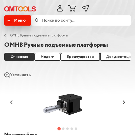
Меню
OMHB Ручные подъемные платформы
OMHB Ручные подъемные платформы
Описание
Модели
Преимущества
Документация
Увеличить
Модельный ряд