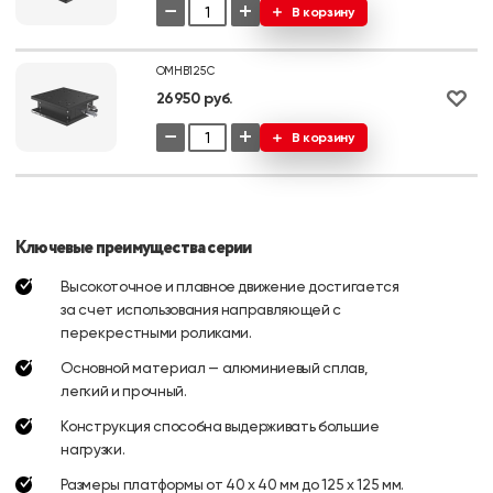
−
+
В корзину
OMHB125C
26950 руб.
−
+
В корзину
Ключевые преимущества серии
Высокоточное и плавное движение достигается
за счет использования направляющей с
перекрестными роликами.
Основной материал — алюминиевый сплав,
легкий и прочный.
Конструкция способна выдерживать большие
нагрузки.
Размеры платформы от 40 х 40 мм до 125 х 125 мм.