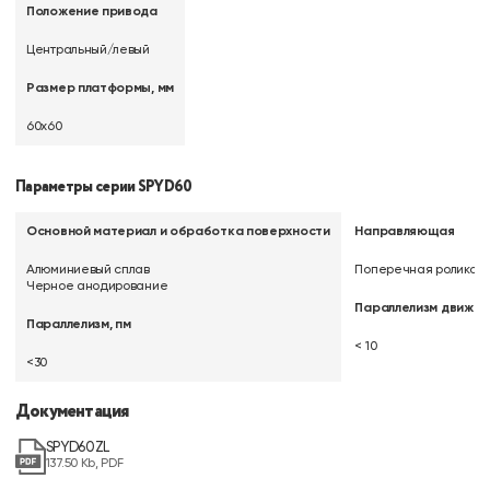
Положение привода
Центральный/левый
Размер платформы, мм
60х60
Параметры серии SPYD60
Основной материал и обработка поверхности
Направляющая
Алюминиевый сплав
Поперечная роликов
Черное анодирование
Параллелизм движени
Параллелизм, пм
< 10
<30
Документация
SPYD60ZL
137.50 Kb, PDF