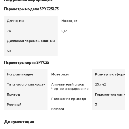
Параметры модели SPYС25L75
Длина, мм
Масса, кг
70
0,12
Диапазон перемещения, мм
50
Параметры серии SPYC25
Направляющие
Материал
Размер платформы,
Типа «ласточкин хвост»
Алюминиевый сплав
25 х 42
Черное анодирование
Привод
Горизонтальная наг
Положение привода
Реечный
3
Боковой
Документация