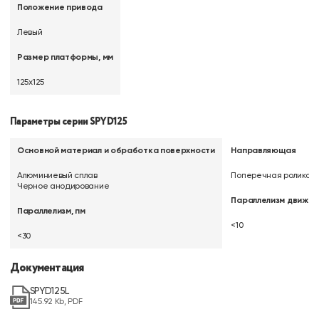
Положение привода
Левый
Размер платформы, мм
125х125
Параметры серии SPYD125
Основной материал и обработка поверхности
Направляющая
Алюминиевый сплав
Поперечная роликов
Черное анодирование
Параллелизм движени
Параллелизм, пм
<10
<30
Документация
SPYD125L
145.92 Kb, PDF