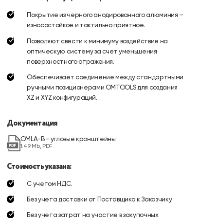
Покрытие из черного анодированного алюминия –
износостойкое и тактильно приятное.
Позволяют свести к минимуму воздействие на
оптическую систему за счет уменьшения
поверхностного отражения.
Обеспечивает соединение между стандартными
ручными позиционерами OMTOOLS для создания
XZ и XYZ конфигураций.
Документация
OMLA-B - угловые кронштейны
1.49 Mb, PDF
Стоимость указана:
С учетом НДС.
Без учета доставки от Поставщика к Заказчику.
Без учета затрат на участие в закупочных