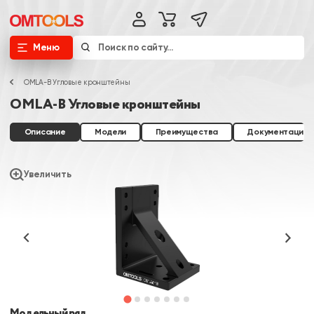
Меню
OMLA-B Угловые кронштейны
OMLA-B Угловые кронштейны
Описание
Модели
Преимущества
Документация
Увеличить
Модельный ряд