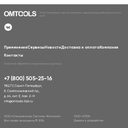
ООО «Специальные Системы. Фотоника» официальный дистрибьютор в России и
ЕАЭС
Применения
Сервисы
Новости
Доставка и оплата
Компания
Контакты
Политика обработки персональных данных
+7 (800) 505-25-16
195277, Санкт-Петербург,
Б. Сампсониевский пр.,
д. 64, лит. Е, пом. 2-Н
info@omtools-lab.ru
ООО «Специальные Системы. Фотоника»
ООО «СТЕК»
Все права защищены © 2026
Дизайн и разработка