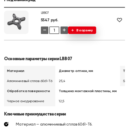
LBB07
5547 руб.
−
+
В корзину
Основные параметры серии LBB07
Материал
Диаметр оптики, мм
Тип
Алюминиевый сплав 6061-Т6
25,4
SM1
Обработка поверхности
Толщина монтажной пластины, мм
Черное анодирование
12,5
Ключевые преимущества серии
Материал — алюминиевый сплав 6061-T6.