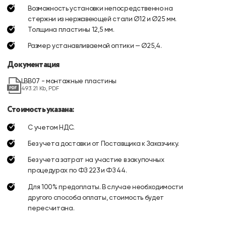
Возможность установки непосредственно на
стержни из нержавеющей стали Ø12 и Ø25 мм.
Толщина пластины 12,5 мм.
Размер устанавливаемой оптики — Ø25,4.
Документация
LBB07 - монтажные пластины
493.21 Kb, PDF
Стоимость указана:
С учетом НДС.
Без учета доставки от Поставщика к Заказчику.
Без учета затрат на участие в закупочных
процедурах по ФЗ 223 и ФЗ 44.
Для 100% предоплаты. В случае необходимости
другого способа оплаты, стоимость будет
пересчитана.