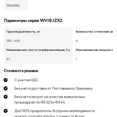
1100х1080
Параметры серии WVIB JZX2
Грузоподъемность, кг
Количество степеней сво
250 - 400
6
Минимальная частота виброизоляции, Гц
Максимальная мощность, 
0,7
1
Стоимость указана:
С учетом НДС.
Без учета доставки от Поставщика к Заказчику.
Без учета затрат на участие в закупочных
процедурах по ФЗ 223 и ФЗ 44.
Для 100% предоплаты. В случае необходимости
другого способа оплаты, стоимость будет