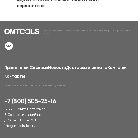
пересчитана.
ООО «Специальные Системы. Фотоника» официальный дистрибьютор в России и
ЕАЭС
Применения
Сервисы
Новости
Доставка и оплата
Компания
Контакты
Политика обработки персональных данных
+7 (800) 505-25-16
195277, Санкт-Петербург,
Б. Сампсониевский пр.,
д. 64, лит. Е, пом. 2-Н
info@omtools-lab.ru