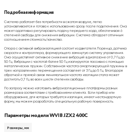
Подробная информация
Система работает без потребности в сжатом воздухе, легко
устанавливается и готова к использованию сразу после подключения. Она
может адаптивно регулировать подачу переднего хода, обеспечивая 6
степеней свободы для снижения вибрации. Система обладает отличным
соотношением стоимость/качество.
Опора с активной виброизоляцией состоит из двигателя Лоренца, датчика
скорости и контроллера, формирующего замкнутую систему управления.
Она осуществляет активное снижение вибраций в диапазоне от 0,7 Гц до
50 Гц. Вибрации с частотой более 50 Гц изолируются пассивно с помощью
металлических пружин. Собственная частота амортизирующей пружины в
трех направлениях перемещения составляет от 3 Гц до 5 Гц. Благодаря
обратной и прямой связи минимальная частота изоляции стола может
достигать 0,7 Гц во всех шести степенях свободы.
По запросу можно изготовить виброизоляционные платформы разных
размеров в соответствии с требованиями клиента. Если прибор или
оборудование, для которых требуется изоляция, имеют нестандартную
форму, мы можем разработать специальную рабочую поверхность.
Параметры модели WVIB JZX2 400C
Размеры, мм