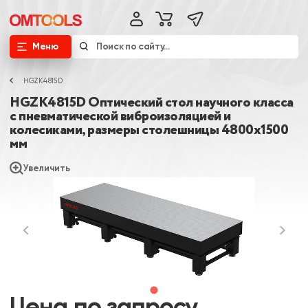
Меню
HGZK4815D
HGZK4815D Оптический стол научного класса
с пневматической виброизоляцией и
колесиками, размеры столешницы 4800х1500
мм
Увеличить
Цена по запросу