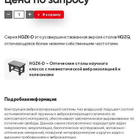
−
+
В корзину
Серия
HGZK-D
это усовершенствованная версия столов
HGZQ
,
отличающаяся более низкими собственными частотами.
HGZK-D – Оптические столы научного
класса с пневматической виброизоляцией и
колесиками
Подробная информация
Конструкция виброизолирующей системы «на воздушной подушке» состоит
из пневматической пружины и виброизолирующего элемента из
композитного материала, обеспечивает автоматическое выравнивание по
6 степеням свободы. Данная серия столов отлично подходит для задач
микроскопии, визуализации, биологических исследований, волоконно-
оптических измерений, лазерной интерферометрии и других задач с
высокими требованиями к виброизоляции.