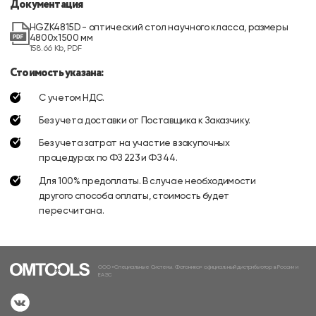
Документация
HGZK4815D - оптический стол научного класса, размеры
4800х1500 мм
158.66 Kb, PDF
Стоимость указана:
С учетом НДС.
Без учета доставки от Поставщика к Заказчику.
Без учета затрат на участие в закупочных
процедурах по ФЗ 223 и ФЗ 44.
Для 100% предоплаты. В случае необходимости
другого способа оплаты, стоимость будет
пересчитана.
ООО «Специальные Системы. Фотоника» официальный дистрибьютор в России и
ЕАЭС