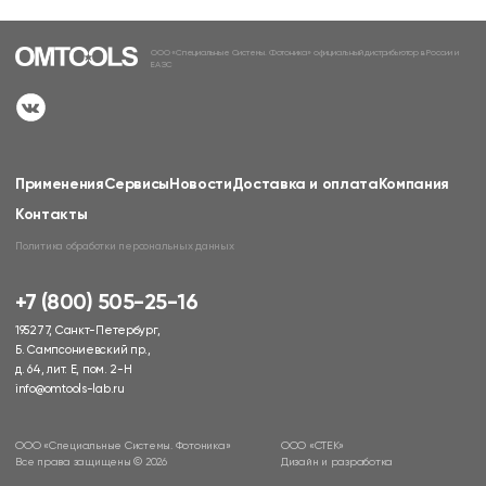
ООО «Специальные Системы. Фотоника» официальный дистрибьютор в России и
ЕАЭС
Применения
Сервисы
Новости
Доставка и оплата
Компания
Контакты
Политика обработки персональных данных
+7 (800) 505-25-16
195277, Санкт-Петербург,
Б. Сампсониевский пр.,
д. 64, лит. Е, пом. 2-Н
info@omtools-lab.ru
ООО «Специальные Системы. Фотоника»
ООО «СТЕК»
Все права защищены © 2026
Дизайн и разработка