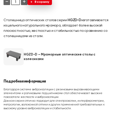
−
+
В корзину
Столешница оптических столов серии
HGZD-D
изготавливается
из цельного натурального мрамора, обладает более высокой
плоскостностью, жесткостью и стабильностью по сравнению со
столешницами из стали.
HGZD-D – Мраморные оптические столы с
колесиками
Подробная информация
Благодаря системе виброизоляции с резиновыми выравнивающими
элементами и роликовыми подшипниками стол обеспечивает высокие
показатели жесткости и виброизоляции.
Данная серия отлично подходит для спектроскопии, интерферометрии,
метрологии, волоконной оптики и других применений требовательных к
высокому уровню виброизоляции и стабильности.