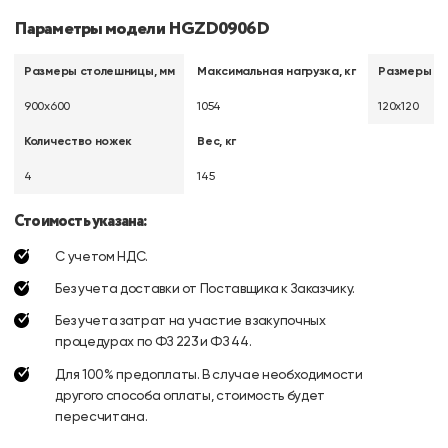
Параметры модели HGZD0906D
Размеры столешницы, мм
Максимальная нагрузка, кг
Размеры но
900х600
1054
120х120
Количество ножек
Вес, кг
4
145
Стоимость указана:
С учетом НДС.
Без учета доставки от Поставщика к Заказчику.
Без учета затрат на участие в закупочных
процедурах по ФЗ 223 и ФЗ 44.
Для 100% предоплаты. В случае необходимости
другого способа оплаты, стоимость будет
пересчитана.