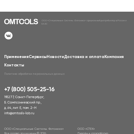
ООО «Специальные Системы. Фотоника» официальный дистрибьютор в России и
ЕАЭС
Применения
Сервисы
Новости
Доставка и оплата
Компания
Контакты
Политика обработки персональных данных
+7 (800) 505-25-16
195277, Санкт-Петербург,
Б. Сампсониевский пр.,
д. 64, лит. Е, пом. 2-Н
info@omtools-lab.ru
ООО «Специальные Системы. Фотоника»
ООО «СТЕК»
Все права защищены © 2026
Дизайн и разработка