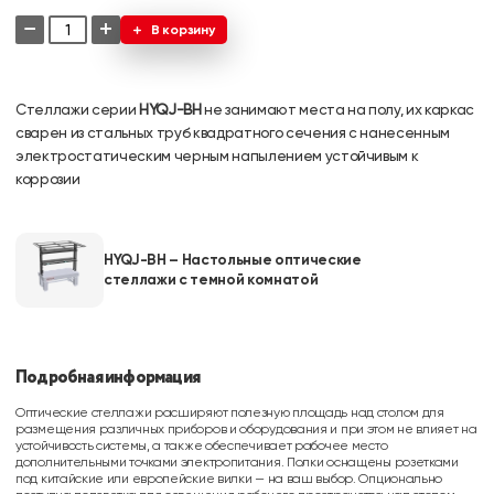
−
+
В корзину
Стеллажи серии
HYQJ-BH
не занимают места на полу, их каркас
сварен из стальных труб квадратного сечения с нанесенным
электростатическим черным напылением устойчивым к
коррозии
HYQJ-BH – Настольные оптические
стеллажи с темной комнатой
Подробная информация
Оптические стеллажи расширяют полезную площадь над столом для
размещения различных приборов и оборудования и при этом не влияет на
устойчивость системы, а также обеспечивает рабочее место
дополнительными точками электропитания. Полки оснащены розетками
под китайские или европейские вилки — на ваш выбор. Опционально