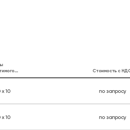
ры
тимого
Стоимость с
НД
ского стола
 В), мм
 х 10
по запросу
 х 10
по запросу