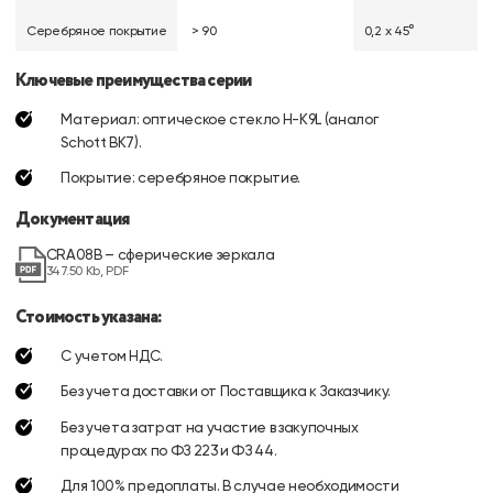
Серебряное покрытие
> 90
0,2 х 45°
Ключевые преимущества серии
Материал: оптическое стекло H-K9L (аналог
Schott BK7).
Покрытие: серебряное покрытие.
Документация
CRA08B – сферические зеркала
347.50 Kb, PDF
Стоимость указана:
С учетом НДС.
Без учета доставки от Поставщика к Заказчику.
Без учета затрат на участие в закупочных
процедурах по ФЗ 223 и ФЗ 44.
Для 100% предоплаты. В случае необходимости