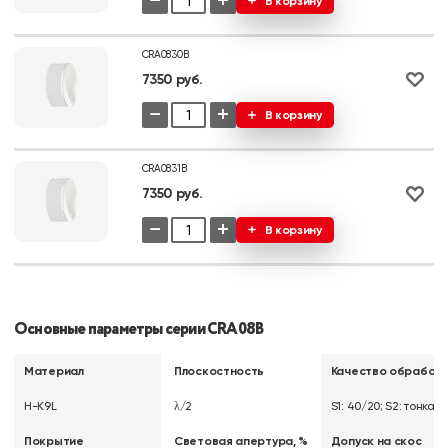
−
+
В корзину
CRA0830B
7350 руб.
−
+
В корзину
CRA0831B
7350 руб.
−
+
В корзину
Основные параметры серии CRA08B
Материал
Плоскостность
Качество обработк
H-K9L
λ/2
S1: 40/20; S2: тонка
Покрытие
Световая апертура, %
Допуск на скос