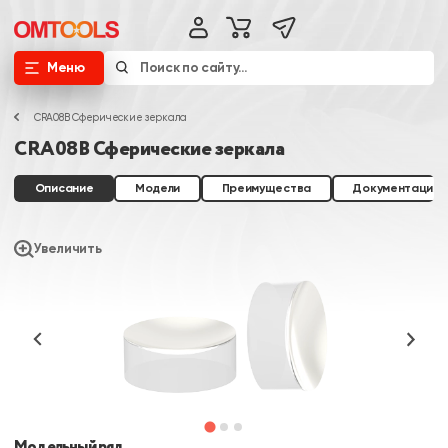
Меню
CRA08B Сферические зеркала
CRA08B Сферические зеркала
Описание
Модели
Преимущества
Документация
Увеличить
Модельный ряд