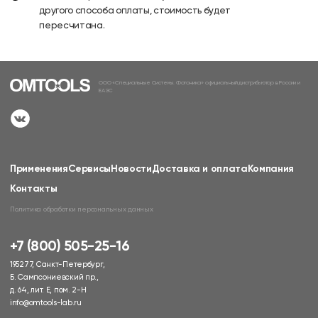
другого способа оплаты, стоимость будет
пересчитана.
ООО «Специальные Системы. Фотоника» официальный дистрибьютор в России и
ЕАЭС
Применения
Сервисы
Новости
Доставка и оплата
Компания
Контакты
Политика обработки персональных данных
+7 (800) 505-25-16
195277, Санкт-Петербург,
Б. Сампсониевский пр.,
д. 64, лит. Е, пом. 2-Н
info@omtools-lab.ru