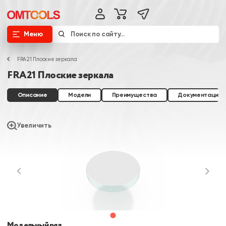
Меню
FRA21 Плоские зеркала
FRA21 Плоские зеркала
Описание
Модели
Преимущества
Документация
Увеличить
Модельный ряд