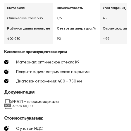
Материал
Плоскостность
Угол падения, °
Оптическое стекло K9
λ/5
45
Рабочая длина волны, нм
Световая апертура, %
Отражающая сп
400-750
90
> 99
Ключевые преимущества серии
Материал: оптическое стекло K9.
Покрытие: диэлектрическое покрытие.
Диапазон отражения: 400 – 750 нм.
Документация
FRA21 – плоские зеркала
379.24 Kb, PDF
Стоимость указана:
С учетом НДС.