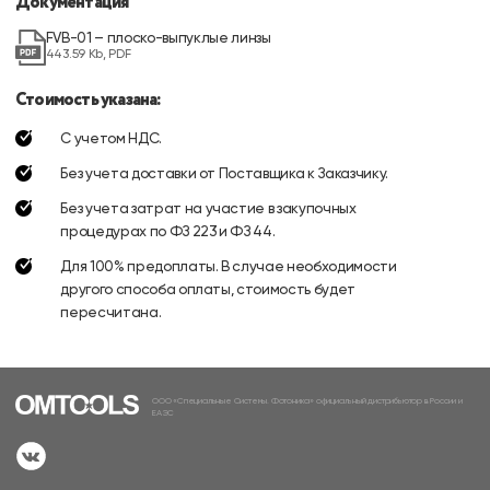
Документация
FVВ-01 – плоско-выпуклые линзы
443.59 Kb, PDF
Стоимость указана:
С учетом НДС.
Без учета доставки от Поставщика к Заказчику.
Без учета затрат на участие в закупочных
процедурах по ФЗ 223 и ФЗ 44.
Для 100% предоплаты. В случае необходимости
другого способа оплаты, стоимость будет
пересчитана.
ООО «Специальные Системы. Фотоника» официальный дистрибьютор в России и
ЕАЭС