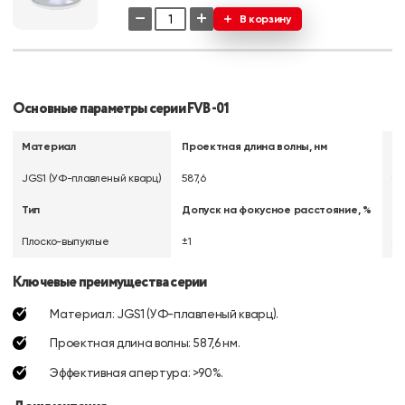
−
+
В корзину
Основные параметры серии FVB-01
Материал
Проектная длина волны, нм
До
JGS1 (УФ-плавленый кварц)
587,6
+0,
Тип
Допуск на фокусное расстояние, %
До
Плоско-выпуклые
±1
±0
Ключевые преимущества серии
Материал: JGS1 (УФ-плавленый кварц).
Проектная длина волны: 587,6 нм.
Эффективная апертура: >90%.