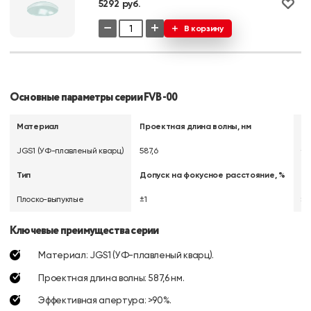
5292 руб.
−
+
В корзину
Основные параметры серии FVB-00
Материал
Проектная длина волны, нм
До
JGS1 (УФ-плавленый кварц)
587,6
+0,
Тип
Допуск на фокусное расстояние, %
До
Плоско-выпуклые
±1
±0
Ключевые преимущества серии
Материал: JGS1 (УФ-плавленый кварц).
Проектная длина волны: 587,6 нм.
Эффективная апертура: >90%.