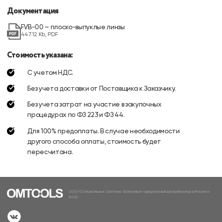
Документация
FVB-00 – плоско-выпуклые линзы
447.12 Kb, PDF
Стоимость указана:
С учетом НДС.
Без учета доставки от Поставщика к Заказчику.
Без учета затрат на участие в закупочных
процедурах по ФЗ 223 и ФЗ 44.
Для 100% предоплаты. В случае необходимости
другого способа оплаты, стоимость будет
пересчитана.
ООО «Специальные Системы. Фотоника» официальный дистрибьютор в России и
ЕАЭС