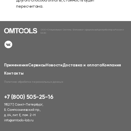
пересчитана.
ООО «Специальные Системы. Фотоника» официальный дистрибьютор в России и
ЕАЭС
Применения
Сервисы
Новости
Доставка и оплата
Компания
Контакты
Политика обработки персональных данных
+7 (800) 505-25-16
195277, Санкт-Петербург,
Б. Сампсониевский пр.,
д. 64, лит. Е, пом. 2-Н
info@omtools-lab.ru