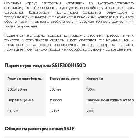
Основной корпус платформы изготовлен из высококачественного
алюминия, что обеспечивает высокую износостойкость и долговечность
устройства. Конструкция транслятора оснащена редуктором с
трапециевидным винтовым механизмом и линейными направляющими, что
обеспечивает плавность, стабильность и высокую точность движения и
позиционирования.
Подъемная платформа подходит для задач с высокими требованиями к
точности и стабильности системы. Сюда относятся как научные, так и
производственные сферы: высокоточная оптика, лазерные системы,
промышленное позиционирование и обработка с высоким разрешением.
Параметры модели SSJF300H150D
Размер платформы
Базовая высота
Нагрузка
300x420 мм
300 мм
100 кг
Перемещение
Масса
Нижние монтажные отверсти
150 мм
37,1 кг
400
Общие параметры серии SSJF