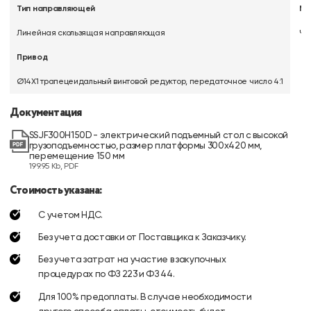
Тип направляющей
Ма
Линейная скользящая направляющая
Че
Привод
Ø14X1 трапецеидальный винтовой редуктор, передаточное число 4:1
Документация
SSJF300H150D - электрический подъемный стол с высокой
грузоподъемностью, размер платформы 300x420 мм,
перемещение 150 мм
199.95 Kb, PDF
Стоимость указана:
С учетом НДС.
Без учета доставки от Поставщика к Заказчику.
Без учета затрат на участие в закупочных
процедурах по ФЗ 223 и ФЗ 44.
Для 100% предоплаты. В случае необходимости
другого способа оплаты, стоимость будет