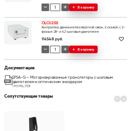
−
+
В корзину
OLCU2SS
Контроллер движения без обратной связи, 2-осевой, с 2-
фазным 28- и 42-шаговым двигателем
94548 руб.
−
+
В корзину
Документация
EPSA-G – Моторизированные трансляторы с шаговым
двигателем и оптическим энкодером
1.90 Mb, PDF
Сопутствующие товары