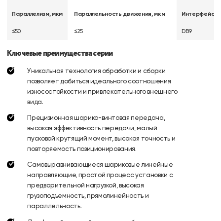
Параллелизм, мкм
Параллельность движения, мкм
Интерфейс
≤50
≤25
DB9
Ключевые преимущества серии
Уникальная технология обработки и сборки
позволяет добиться идеального соотношения
износостойкости и привлекательного внешнего
вида.
Прецизионная шарико-винтовая передача,
высокая эффективность передачи, малый
пусковой крутящий момент, высокая точность и
повторяемость позиционирования.
Самовыравнивающиеся шариковые линейные
направляющие, простой процесс установки с
предварительной нагрузкой, высокая
грузоподъемность, прямолинейность и
параллельность.