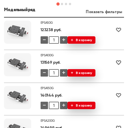
Модельный ряд
Показать фильтры
EPSA50G
123238 руб.
−
+
В корзину
EPSA100G
131569 руб.
−
+
В корзину
EPSA150G
140144 руб.
−
+
В корзину
EPSA200G
149699 руб.