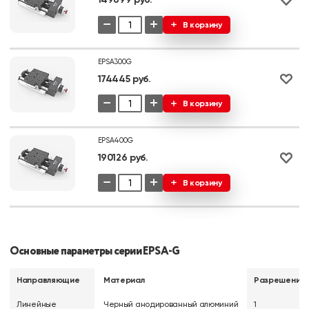
−
+
В корзину
EPSA300G
174445 руб.
−
+
В корзину
EPSA400G
190126 руб.
−
+
В корзину
Основные параметры серии EPSA-G
Направляющие
Материал
Разрешение,
Линейные
Черный анодированный алюминий
1