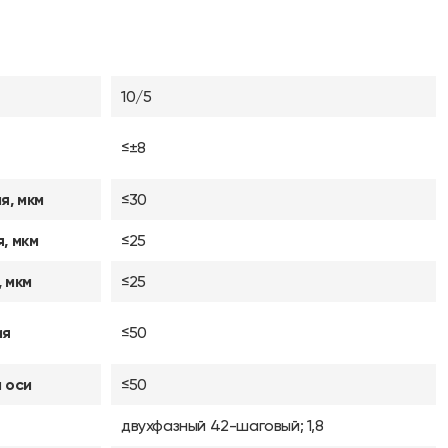
10/5
≤±8
я, мкм
≤30
, мкм
≤25
 мкм
≤25
ия
≤50
 оси
≤50
двухфазный 42-шаговый; 1,8