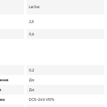
Lei Sai
2,5
0,6
0,2
ения
Да
я
Да
ика
DC5-24V ±10%