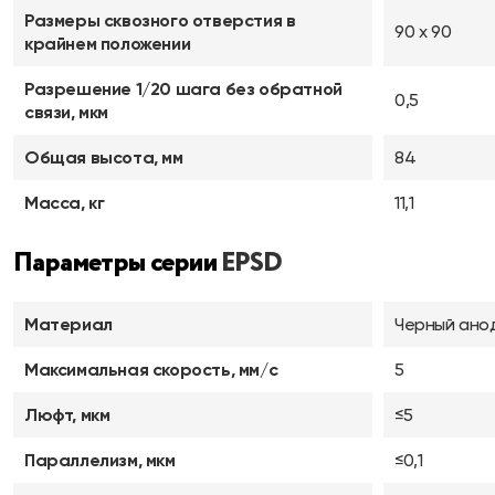
Размеры сквозного отверстия в
90 х 90
крайнем положении
Разрешение 1/20 шага без обратной
0,5
связи, мкм
Общая высота, мм
84
Масса, кг
11,1
Параметры серии
EPSD
Материал
Черный ано
Максимальная скорость, мм/с
5
Люфт, мкм
≤5
Параллелизм, мкм
≤0,1