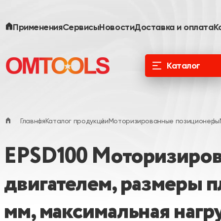
Применения
Сервисы
Новости
Доставка и оплата
К
Каталог
ООО «Специальные Системы. Фотоника»
официальный дистрибьютор в России и
ЕАЭС
Главная
Каталог продукции
Моторизированные позиционеры
EPSD100 Моторизиров
двигателем, размеры п
мм, максимальная нагру