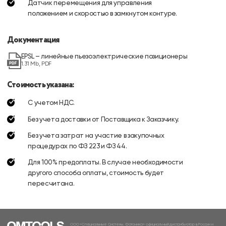
Датчик перемещения для управления
положением и скоростью в замкнутом контуре.
Документация
EPSL – линейные пьезоэлектрические позиционеры
1.31 Mb, PDF
Стоимость указана:
С учетом НДС.
Без учета доставки от Поставщика к Заказчику.
Без учета затрат на участие в закупочных
процедурах по ФЗ 223 и ФЗ 44.
Для 100% предоплаты. В случае необходимости
другого способа оплаты, стоимость будет
пересчитана.
ООО «Специальные Системы. Фотоника» официальный дистрибьютор в России и