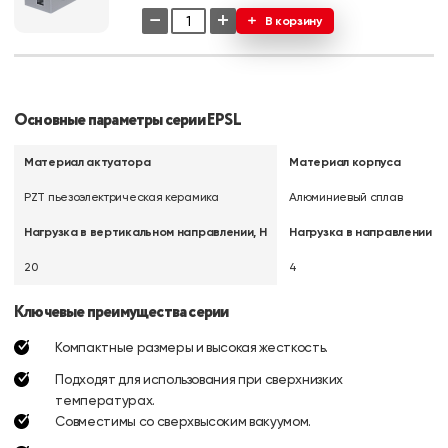
−
+
В корзину
Основные параметры серии EPSL
Материал актуатора
Материал корпуса
PZT пьезоэлектрическая керамика
Алюминиевый сплав
Нагрузка в вертикальном направлении, Н
Нагрузка в направлении дв
20
4
Ключевые преимущества серии
Компактные размеры и высокая жесткость.
Подходят для использования при сверхнизких
температурах.
Совместимы со сверхвысоким вакуумом.