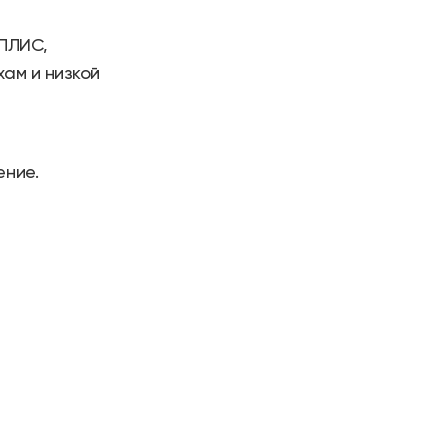
 ПЛИС,
ам и низкой
ь
ение.