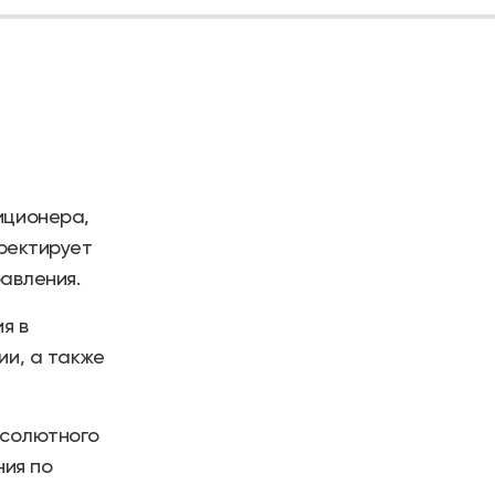
иционера,
ректирует
авления.
я в
и, а также
бсолютного
ния по