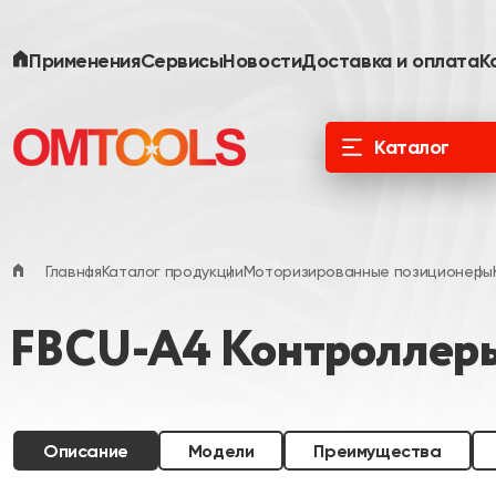
Применения
Сервисы
Новости
Доставка и оплата
К
Каталог
ООО «Специальные Системы. Фотоника»
официальный дистрибьютор в России и
ЕАЭС
Главная
Каталог продукции
Моторизированные позиционеры
FBCU-A4 Контроллеры
Описание
Модели
Преимущества