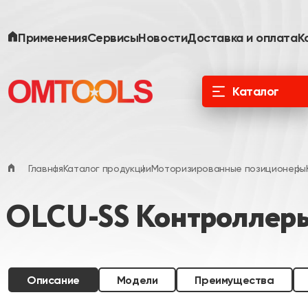
Применения
Сервисы
Новости
Доставка и оплата
К
Каталог
ООО «Специальные Системы. Фотоника»
официальный дистрибьютор в России и
ЕАЭС
Главная
Каталог продукции
Моторизированные позиционеры
OLCU-SS Контроллеры 
Описание
Модели
Преимущества