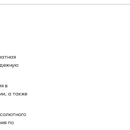
ратная
адежную
я в
и, а также
бсолютного
ния по